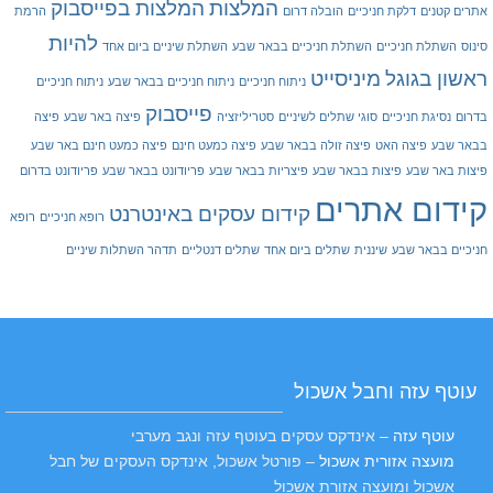
המלצות
המלצות בפייסבוק
אתרים קטנים
דלקת חניכיים
הובלה דרום
הרמת
להיות
סינוס
השתלת חניכיים
השתלת חניכיים בבאר שבע
השתלת שיניים ביום אחד
ראשון בגוגל
מיניסייט
ניתוח חניכיים
ניתוח חניכיים בבאר שבע
ניתוח חניכיים
פייסבוק
בדרום
נסיגת חניכיים
סוגי שתלים לשיניים
סטריליזציה
פיצה באר שבע
פיצה
בבאר שבע
פיצה האט
פיצה זולה בבאר שבע
פיצה כמעט חינם
פיצה כמעט חינם באר שבע
פיצות באר שבע
פיצות בבאר שבע
פיצריות בבאר שבע
פריודונט בבאר שבע
פריודונט בדרום
קידום אתרים
קידום עסקים באינטרנט
רופא חניכיים
רופא
חניכיים בבאר שבע
שיננית
שתלים ביום אחד
שתלים דנטליים
תדהר השתלות שיניים
עוטף עזה וחבל אשכול
עוטף עזה
– אינדקס עסקים בעוטף עזה ונגב מערבי
מועצה אזורית אשכול
– פורטל אשכול, אינדקס העסקים של חבל
אשכול ומועצה אזורת אשכול