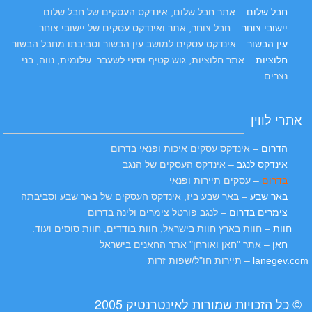
חבל שלום
– אתר חבל שלום, אינדקס העסקים של חבל שלום
יישובי צוחר
– חבל צוחר, אתר ואינדקס עסקים של יישובי צוחר
עין הבשור
– אינדקס עסקים למושב עין הבשור וסביבתו מחבל הבשור
חלוציות
– אתר חלוציות, גוש קטיף וסיני לשעבר: שלומית, נווה, בני
נצרים
אתרי לווין
הדרום
– אינדקס עסקים איכות ופנאי בדרום
אינדקס לנגב
– אינדקס העסקים של הנגב
בדרום
– עסקים תיירות ופנאי
באר שבע
– באר שבע ביז, אינדקס העסקים של באר שבע וסביבתה
צימרים בדרום
– לנגב פורטל צימרים ולינה בדרום
חוות
– חוות בארץ חוות בישראל, חוות בודדים, חוות סוסים ועוד.
חאן
– אתר "חאן ואורחן" אתר החאנים בישראל
lanegev.com
– תיירות חו"ל/שפות זרות
© כל הזכויות שמורות לאינטרנטיק 2005