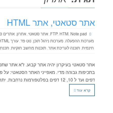
אתר סטאטי, אתר HTML
Note pad
,
HTM
,
FTP
,
אתר סטאטי
,
אתרון
,
אתרים ס
מערכות ההפעלה
,
מערכות ניהול תוכן
,
נוט פד
,
עורך HTML
חינמית
,
תוכנה לעריכת אתר
,
תוכנות מחשב חוקיות
,
תכנת
אתר סטאטי בעיקרון יהיה אתר קבוע. ז"א אתר שתכנ
דפים ועד ל 10, 12 דפים בפלטפורמות נרחבות. יתרונותיו: עיצובו גמיש יותר ומבנה…
קרא עוד