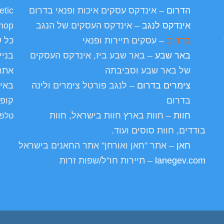
הדרום
– אינדקס עסקים איכות ופנאי בדרום
etic
אינדקס לנגב
– אינדקס העסקים של הנגב
hop
בדרום
– עסקים תיירות ופנאי
כל ש
באר שבע
– באר שבע ביז, אינדקס העסקים
בניי
של באר שבע וסביבתה
אתרי
צימרים בדרום
– לנגב פורטל צימרים ולינה
באינ
בדרום
קופי
חוות
– חוות בארץ חוות בישראל, חוות
טלפו
בודדים, חוות סוסים ועוד.
חאן
– אתר "חאן ואורחן" אתר החאנים בישראל
lanegev.com
– תיירות חו"ל/שפות זרות