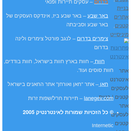
בדרום
– עסקים תיירות ופנאי
בניית
אתרים
באר שבע
– באר שבע ביז, אינדקס העסקים של
קטנים
,
באר שבע וסביבתה
מיניסייט
צימרים בדרום
– לנגב פורטל צימרים ולינה
בדרום
חוות
– חוות בארץ חוות בישראל, חוות בודדים,
אתר
חוות סוסים ועוד.
אינטרנט
חאן
– אתר "חאן ואורחן" אתר החאנים בישראל
לעסקים
קטנים | בניית
lanegev.com
– תיירות חו"ל/שפות זרות
אתר
© כל הזכויות שמורות לאינטרנטיק 2005
לעסקים
קטנים
Internetic