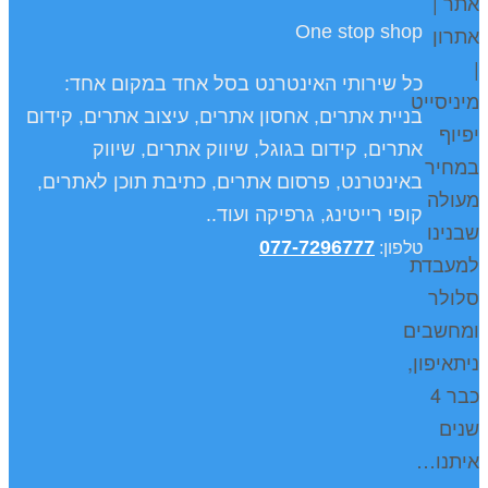
אתר |
One stop shop
אתרון
|
כל שירותי האינטרנט בסל אחד במקום אחד:
מיניסייט
בניית אתרים, אחסון אתרים, עיצוב אתרים, קידום
יפיוף
אתרים, קידום בגוגל, שיווק אתרים, שיווק
במחיר
באינטרנט, פרסום אתרים, כתיבת תוכן לאתרים,
מעולה
קופי רייטינג, גרפיקה ועוד..
שבנינו
077-7296777
טלפון
:
למעבדת
סלולר
ומחשבים
ניתאיפון,
כבר 4
שנים
איתנו…