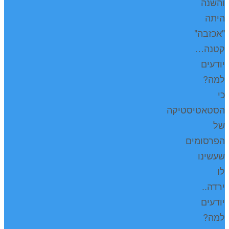
והשנה
היתה
"אכזבה"
קטנה…
יודעים
למה?
כי
הסטאטיסטיקה
של
הפרסומים
שעשינו
לו
ירדה..
יודעים
למה?