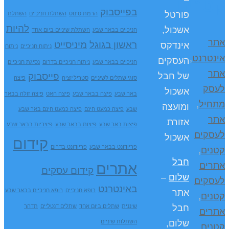
קטנים
בפייסבוק
פורטל
הרמת סינוס
השתלת חניכיים
השתלת
להיות
אשכול,
חניכיים בבאר שבע
השתלת שיניים ביום אחד
אתר
ראשון בגוגל
מיניסייט
אינדקס
ניתוח חניכיים
ניתוח
אינטרנט
,
העסקים
חניכיים בבאר שבע
ניתוח חניכיים בדרום
נסיגת חניכיים
אתר
פייסבוק
של חבל
סוגי שתלים לשיניים
סטריליזציה
פיצה
לעסק
אשכול
באר שבע
פיצה בבאר שבע
פיצה האט
פיצה זולה בבאר
מתחיל
,
ומועצה
שבע
פיצה כמעט חינם
פיצה כמעט חינם באר שבע
אתר
אזורת
פיצות באר שבע
פיצות בבאר שבע
פיצריות בבאר שבע
לעסקים
אשכול
קידום
קטנים
,
פריודונט בבאר שבע
פריודונט בדרום
חבל
אתרים
אתרים
קידום עסקים
שלום
–
לעסקים
באינטרנט
רופא חניכיים
רופא חניכיים בבאר שבע
אתר
קטנים
,
שיננית
שתלים ביום אחד
שתלים דנטליים
תדהר
חבל
אתרים
השתלות שיניים
שלום,
קטנים
,