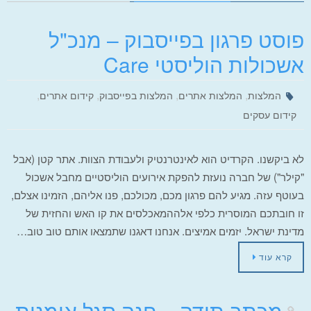
פוסט פרגון בפייסבוק – מנכ"ל
אשכולות הוליסטי Care
,
,
,
,
המלצות
המלצות אתרים
המלצות בפייסבוק
קידום אתרים
קידום עסקים
לא ביקשנו. הקרדיט הוא לאינטרנטיק ולעבודת הצוות. אתר קטן (אבל
"קילר") של חברה נועזת להפקת אירועים הוליסטיים מחבל אשכול
בעוטף עזה. מגיע להם פרגון מכם, מכולכם, פנו אליהם, הזמינו אצלם,
זו חובתכם המוסרית כלפי אלההמאכלסים את קו האש והחזית של
מדינת ישראל. יזמים אמיצים. אנחנו דאגנו שתמצאו אותם טוב טוב…
קרא עוד
מכתב תודה – חנה סגל אומנות