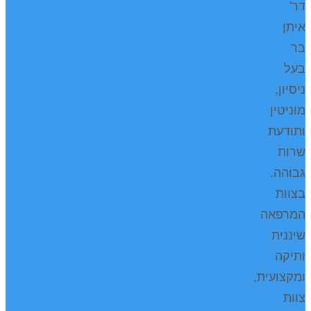
דר'
איתן
בר
בעל
ניסיון,
מוניטין
ותודעת
שרות
גבוהה.
בצוות
המרפאה
שיננית
ותיקה
ומקצועית,
צוות