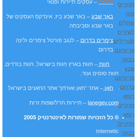
בדרום
– עסקים תיירות ופנאי
חניכיים
,
סוגי
באר שבע
– באר שבע ביז, אינדקס העסקים של
שתלים
באר שבע וסביבתה
לשיניים
,
סטריליזציה
,
צימרים בדרום
– לנגב פורטל צימרים ולינה
פריודונט
בדרום
בבאר
חוות
– חוות בארץ חוות בישראל, חוות בודדים,
שבע
,
חוות סוסים ועוד.
פריודונט
בדרום
,
חאן
– אתר "חאן ואורחן" אתר החאנים בישראל
רופא
lanegev.com
– תיירות חו"ל/שפות זרות
חניכיים
,
רופא
© כל הזכויות שמורות לאינטרנטיק 2005
חניכיים
Internetic
בבאר