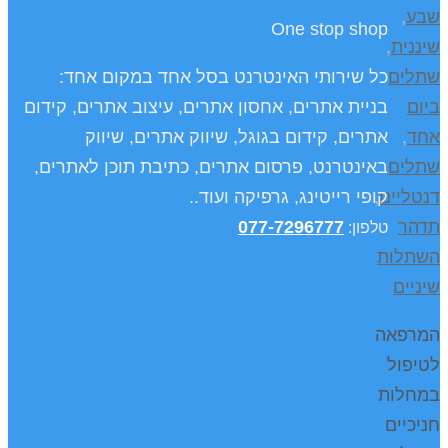
שבע
,
One stop shop
שיננית
,
שתלים
כל שירותי האינטרנט בסל אחד במקום אחד:
ביום
בניית אתרים, אחסון אתרים, עיצוב אתרים, קידום
אחד
,
אתרים, קידום בגוגל, שיווק אתרים, שיווק
שתלים
באינטרנט, פרסום אתרים, כתיבת תוכן לאתרים,
דנטליים
,
קופי רייטינג, גרפיקה ועוד..
תדהר
077-7296777
טלפון
:
השתלות
שיניים
המרפאה
לטיפול
במחלות
חניכיים