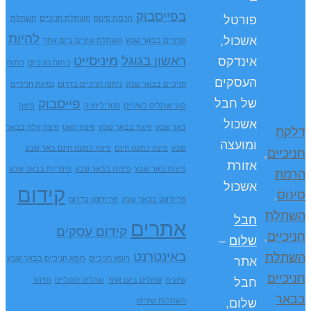
דר'
בפייסבוק
פורטל
הרמת סינוס
השתלת חניכיים
השתלת
איתן
להיות
אשכול,
חניכיים בבאר שבע
השתלת שיניים ביום אחד
ראשון בגוגל
מיניסייט
אינדקס
ניתוח חניכיים
ניתוח
בר
העסקים
חניכיים בבאר שבע
ניתוח חניכיים בדרום
נסיגת חניכיים
פייסבוק
של חבל
סוגי שתלים לשיניים
סטריליזציה
פיצה
אשכול
דלקת
באר שבע
פיצה בבאר שבע
פיצה האט
פיצה זולה בבאר
ומועצה
חניכיים
,
שבע
פיצה כמעט חינם
פיצה כמעט חינם באר שבע
אזורת
הרמת
פיצות באר שבע
פיצות בבאר שבע
פיצריות בבאר שבע
אשכול
קידום
סינוס
,
פריודונט בבאר שבע
פריודונט בדרום
השתלת
חבל
אתרים
קידום עסקים
חניכיים
,
שלום
–
השתלת
באינטרנט
רופא חניכיים
רופא חניכיים בבאר שבע
אתר
חניכיים
שיננית
שתלים ביום אחד
שתלים דנטליים
תדהר
חבל
בבאר
השתלות שיניים
שלום,