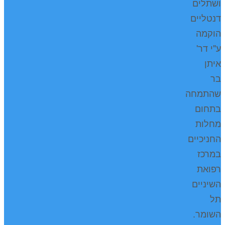
ושתלים
דנטליים
הוקמה
ע"י דר'
איתן
בר
שהתמחה
בתחום
מחלות
החניכיים
במרכז
רפואת
השיניים
תל
השומר.