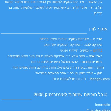
עין הבשור
– אינדקס עסקים למושב עין הבשור וסביבתו מחבל הבשור
חלוציות
– אתר חלוציות, גוש קטיף וסיני לשעבר: שלומית, נווה, בני
נצרים
אתרי לווין
הדרום
– אינדקס עסקים איכות ופנאי בדרום
אינדקס לנגב
– אינדקס העסקים של הנגב
בדרום
– עסקים תיירות ופנאי
באר שבע
– באר שבע ביז, אינדקס העסקים של באר שבע וסביבתה
צימרים בדרום
– לנגב פורטל צימרים ולינה בדרום
חוות
– חוות בארץ חוות בישראל, חוות בודדים, חוות סוסים ועוד.
חאן
– אתר "חאן ואורחן" אתר החאנים בישראל
lanegev.com
– תיירות חו"ל/שפות זרות
© כל הזכויות שמורות לאינטרנטיק 2005
Internetic
One stop shop